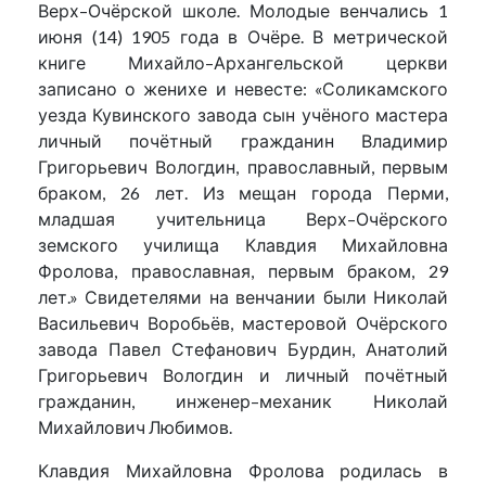
Верх–Очёрской школе. Молодые венчались 1
июня (14) 1905 года в Очёре. В метрической
книге Михайло–Архангельской церкви
записано о женихе и невесте: «Соликамского
уезда Кувинского завода сын учёного мастера
личный почётный гражданин Владимир
Григорьевич Вологдин, православный, первым
браком, 26 лет. Из мещан города Перми,
младшая учительница Верх–Очёрского
земского училища Клавдия Михайловна
Фролова, православная, первым браком, 29
лет.» Свидетелями на венчании были Николай
Васильевич Воробьёв, мастеровой Очёрского
завода Павел Стефанович Бурдин, Анатолий
Григорьевич Вологдин и личный почётный
гражданин, инженер–механик Николай
Михайлович Любимов.
Клавдия Михайловна Фролова родилась в