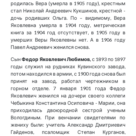
родилась Вера (умерла в 1905 году), крестным
стал Николай Андреевич Кукшинов, крестной -
дочь родивших Ольга. По – видимому, Вера
Яковлевна умерла в 1904 году, метрическая
книга за 1904 год отсутствует, в 1905 году в
умерших Веры Яковлевны нет. А в 1906 году
Павел Андреевич женился снова.
Сын
Федор Яковлевич Любимов,
с 1893 по 1897
годы служил на рудниках Кувинского завода,
потом находился в армии, с 1900 года снова был
принят на завод, работал чертежником в
горном отделе. 7 января 1901 года Федор
Яковлевич женился на дочери своего коллеги
Чебыкина Константина Осиповича - Марии, она
приходилась двоюродной сестрой ученым
Вологдиным. При венчании свидетелями по
жениху были: учитель Александр Дмитриевич
Гайденов, псаломщик Степан Курганов,