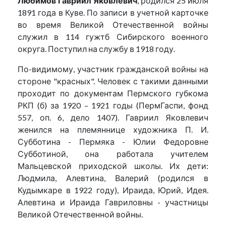
Любимов Гавриил Яковлевич
, родился 25 июля
1891 года в Куве. По записи в учетной карточке
во время Великой Отечественной войны
служил в 114 гужтб Сибирского военного
округа. Поступил на службу в 1918 году.
По-видимому, участник гражданской войны на
стороне "красных". Человек с такими данными
проходит по документам Пермского губкома
РКП (б) за 1920 – 1921 годы (ПермГаспи, фонд
557, оп. 6, дело 1407). Гавриил Яковлевич
женился на племяннице художника П. И.
Субботина - Пермяка - Юлии Федоровне
Субботиной, она работала учителем
Мальцевской приходской школы. Их дети:
Людмила, Алевтина, Валерий (родился в
Кудымкаре в 1922 году), Ираида, Юрий, Идея.
Алевтина и Ираида Гавриловны - участницы
Великой Отечественной войны.