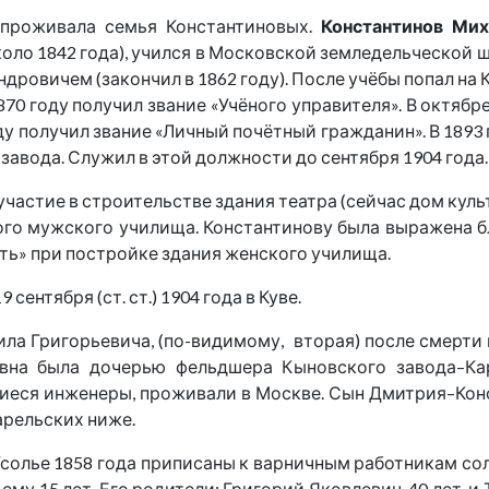
 проживала семья Константиновых.
Константинов Мих
около 1842 года), учился в Московской земледельческой ш
дровичем (закончил в 1862 году). После учёбы попал на
870 году получил звание «Учёного управителя». В октябре
у получил звание «Личный почётный гражданин». В 1893 г
авода. Служил в этой должности до сентября 1904 года.
астие в строительстве здания театра (сейчас дом культ
го мужского училища. Константинову была выражена б
ть» при постройке здания женского училища.
ентября (ст. ст.) 1904 года в Куве.
аила Григорьевича, (по-видимому, вторая) после смерт
овна была дочерью фельдшера Кыновского завода–Кар
иеся инженеры, проживали в Москве. Сын Дмитрия–Кон
арельских ниже.
Усолье 1858 года приписаны к варничным работникам с
ему 15 лет. Его родители: Григорий Яковлевич, 40 лет, и