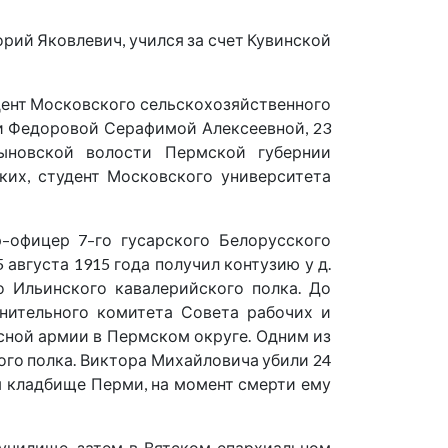
горий Яковлевич, учился за счет Кувинской
удент Московского сельскохозяйственного
ии Федоровой Серафимой Алексеевной, 23
Кыновской волости Пермской губернии
ких, студент Московского университета
–офицер 7–го гусарского Белорусского
 августа 1915 года получил контузию у д.
о Ильинского кавалерийского полка. До
лнительного комитета Совета рабочих и
сной армии в Пермском округе. Одним из
го полка. Виктора Михайловича убили 24
ом кладбище Перми, на момент смерти ему
м училище, затем в Вятском епархиальном