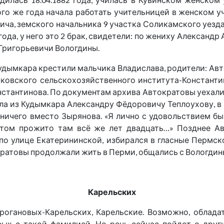
того же года начала работать учительницей в женском 
а, земского начальника 9 участка Соликамского уезда 
3 года, у него это 2 брак, свидетели: по жениху Алексан
 Григорьевичи Вологдины.
Кудымкара крестили мальчика Владислава, родители: А
сковского сельскохозяйственного института-Константи
стантинова. По документам архива Автократовы уехали
ла из Кудымкара Александру Фёдоровичу Теплоухову, в
ничего вместо Зырянова. «Я лично с удовольствием бы
отом прожито там всё же лет двадцать…» Позднее Ав
 улице Екатерининской, избирался в гласные Пермско
ратовы продолжали жить в Перми, общались с Вологдин
Карельских
огановых-Карельских, Карельские. Возможно, облада
ых с такой фамилией. Но речь сейчас пойдет о друг