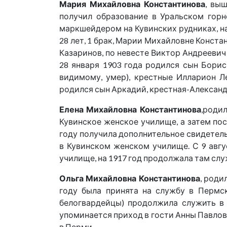
Мария Михайловна Константинова
, вы
получил образование в Уральском горн
маркшейдером на Кувинских рудниках, нач
28 лет, 1 брак, Марии Михайловне Конст
Казаринов, по невесте Виктор Андреевич 
28 января 1903 года родился сын Борис
видимому, умер), крестные Илларион Л
родился сын Аркадий, крестная-Алексан
Елена Михайловна Константинова
,родил
Кувинское женское училище, а затем пос
году получила дополнительное свидетельс
в Кувинском женском училище. С 9 авг
училище, на 1917 год продолжала там слу
Ольга Михайловна Константинова
, роди
году была принята на службу в Пермск
белогвардейцы) продолжила служить в п
упоминается приход в гости Анны Павловн
в Перми.