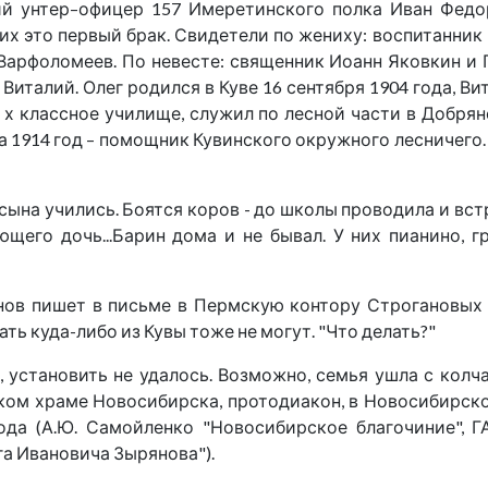
ший унтер–офицер 157 Имеретинского полка Иван Фед
 обоих это первый брак. Свидетели по жениху: воспитан
 Варфоломеев. По невесте: священник Иоанн Яковкин и
италий. Олег родился в Куве 16 сентября 1904 года, Вит
х классное училище, служил по лесной части в Добрян
. На 1914 год – помощник Кувинского окружного лесничего
ына учились. Боятся коров - до школы проводила и встре
щего дочь...Барин дома и не бывал. У них пианино, гра
нов пишет в письме в Пермскую контору Строгановых 
ть куда-либо из Кувы тоже не могут. "Что делать?"
 установить не удалось. Возможно, семья ушла с колч
ком храме Новосибирска, протодиакон, в Новосибирской
да (А.Ю. Самойленко "Новосибирское благочиние", ГАНО
а Ивановича Зырянова").