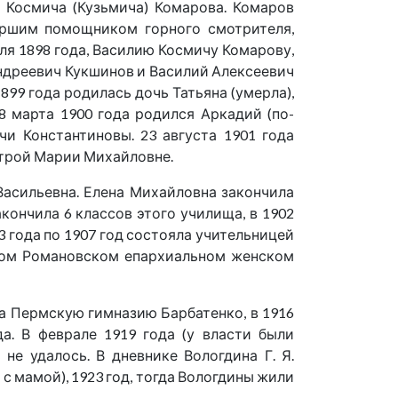
 Космича (Кузьмича) Комарова. Комаров
таршим помощником горного смотрителя,
еля 1898 года, Василию Космичу Комарову,
Андреевич Кукшинов и Василий Алексеевич
899 года родилась дочь Татьяна (умерла),
8 марта 1900 года родился Аркадий (по-
и Константиновы. 23 августа 1901 года
строй Марии Михайловне.
 Васильевна. Елена Михайловна закончила
кончила 6 классов этого училища, в 1902
3 года по 1907 год состояла учительницей
ском Романовском епархиальном женском
ла Пермскую гимназию Барбатенко, в 1916
а. В феврале 1919 года (у власти были
не удалось. В дневнике Вологдина Г. Я.
с мамой), 1923 год, тогда Вологдины жили