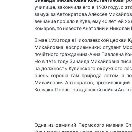
училище, закончила его в 1900 году, с э
замуж за Автократова Алексея Михайлович
венчание прошло в Куве, ему 40 лет, ей 2
Комаров, по невесте Анатолий и Николай
В мае 1910 года в Николаевской церкви 
Михайловна, восприемники: студент Мо
почётного гражданина-Анна Павловна Кон
Но в 1915 году Зинаида Михайловна писа
на должность Кувинского окружного лес
очень хороша там природа летом, а п
Михайлович Автократов, проживающий по
Колчака. После гражданской войны Авток
Одна из фамилий Пермского имения Стр
Кувинском заводе жила семья мастеров