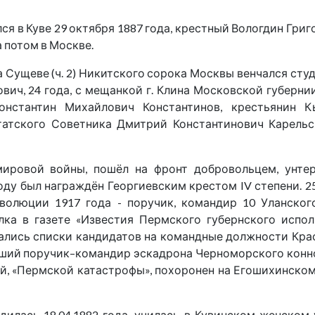
лся в Куве 29 октября 1887 года, крестный Вологдин Гри
 потом в Москве.
на Сущеве (ч. 2) Никитского сорока Москвы венчался ст
вич, 24 года, с мещанкой г. Клина Московской губерн
Константин Михайлович Константинов, крестьянин 
атского Советника Дмитрий Константинович Карельс
ировой войны, пошёл на фронт добровольцем, унтер
оду был награждён Георгиевским крестом IV степени. 25
волюции 1917 года - поручик, командир 10 Уланског
ка в газете «Известия Пермского губернского испо
атались списки кандидатов на командные должности Кра
ший поручик–командир эскадрона Черноморского конно
мой, «Пермской катастрофы», похоронен на Егошихинск
одилась 18.04.1882 года, училась в Кувинском женско