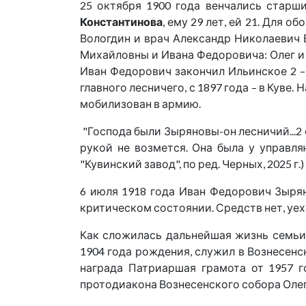
25 октября 1900 года венчались стар
Константинова
, ему 29 лет, ей 21. Для
Вологдин и врач Александр Николаевич
Михайловны и Ивана Федоровича: Олег и В
Иван Федорович закончил Ильинское 2 – 
главного лесничего, с 1897 года – в Куве
мобилизован в армию.
"Господа были Зыряновы-он лесничий...2 с
рукой не возмется. Она была у управляю
"Кувинский завод", по ред. Черных, 2025 г.)
6 июля 1918 года Иван Федорович Зыря
критическом состоянии. Средств нет, уеха
Как сложилась дальнейшая жизнь семьи,
1904 года рождения, служил в Вознесенс
награда Патриаршая грамота от 1957 го
протодиакона Вознесенского собора Олег