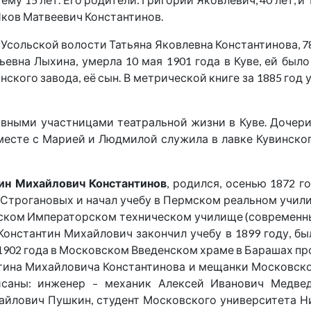
д-Яков Матвеевич Константинов.
а Усольской волости Татьяна Яковлевна Константинова, 7
евна Лыхина, умерла 10 мая 1901 года в Куве, ей был
ского завода, её сын. В метрической книге за 1885 го
вными участницами театральной жизни в Куве. Дочери: 
вместе с Марией и Людмилой служила в лавке Кувинско
ин Михайлович Константинов
, родился, осенью 1872 
 Строгановых и начал учебу в Пермском реальном учили
вском Императорском техническом училище (современны
Константин Михайлович закончил учебу в 1899 году, б
я 1902 года в Московском Введенском храме в Барашах п
нтина Михайловича Константинова и мещанки Московск
исаны: инженер – механик Алексей Иванович Медвед
айлович Пушкин, студент Московского университета 