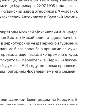
училище Кудымкара, 22.07.1905 года вышла
(Кувинский завод относился к 9 участку),
др Алексеевич Автократов и Василий Космич
втократовы Алексей Михайлович и Зинаида
нов Виктор Михайлович и вдова личного
 в Верхотурский уезд Пермской губернии.
 письме была просьба о принятии её мужа
 прожила ещё несколько времени в Куве,
тократовы переехали в Пермь. Алексей
й думы в 1919 году, во время правления
ым Григорием Яковлевичем и его семьёй.
тели фамилии были родом из Карелии. В
их Карельских. В Кыновском заводе жил