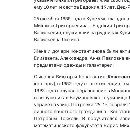
ему 10 лет, и сестра Евдокия, 19 лет. Де
25 октября 1888 года в Куве умерла вдов
Михаила Григорьевича - Евдокия Григорь
Васильевич, служивший на рудниках Кувин
Васильевна Лыхина.
Жена и дочери Константинова были акти
Елизавета, Александра. Анна Павловна 
предметами одежды и галантереи.
Сыновья Виктор и Константин.
Констант
конторы), в 1883 году стал стипендиатом
1893 года получал образование в Моско
о выпускниках Баумановского училища 
управе на улице Петровка, 25. 15 феврал
личного почетного гражданина - Конста
Петровны Токкель. В поручителях зап
математического факультета Борис Мих