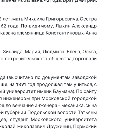
8 лет, мать Михаила Григорьевича. Сестра
о 62 года. По-видимому, Лыхин Александр
д указана племянница Константиновых-Анна
Зинаида, Мария, Людмила, Елена, Ольга,
го потребительского общества,торговали
года (высчитано по документам заводской
ще, на 1891 год продолжал там учиться, с
й университет имени Баумана). По сайту
ыл инженером при Московской городской
рошло венчание инженера – механика, сына
ой губернии Подольской волости Татьяны
ев, студент Московского университета
Николай Николаевич Дружинин, Пермский