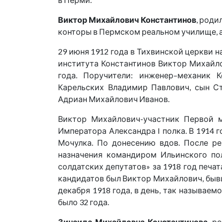
Виктор Михайлович Константинов
, роди
конторы в Пермском реальном училище, а
29 июня 1912 года в Тихвинской церкви 
института Константинов Виктор Михайло
года. Поручители: инженер–механик 
Карельских Владимир Павлович, сын Ст
Адриан Михайлович Иванов.
Виктор Михайлович-участник Первой м
Императора Александра I полка. В 1914 г
Мочулка. По донесению вдов. После ре
назначения командиром Ильинского пол
солдатских депутатов» за 1918 год печ
кандидатов был Виктор Михайлович, быв
декабря 1918 года, в день, так называе
было 32 года.
Зинаида Михайловна Константинова
, р