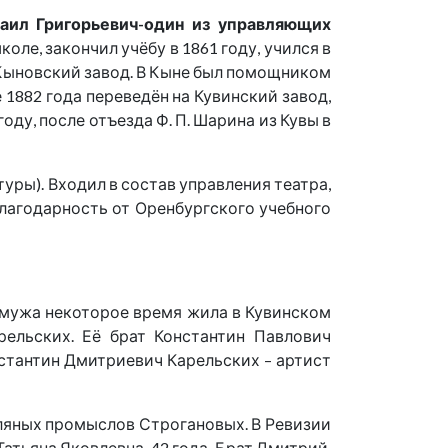
аил Григорьевич-один из управляющих
коле, закончил учёбу в 1861 году, учился в
 Кыновский завод. В Кыне был помощником
 1882 года переведён на Кувинский завод,
оду, после отъезда Ф. П. Шарина из Кувы в
уры). Входил в состав управления театра,
лагодарность от Оренбургского учебного
и мужа некоторое время жила в Кувинском
ельских. Её брат Константин Павлович
стантин Дмитриевич Карельских – артист
оляных промыслов Строгановых. В Ревизии
 Татьяна Яковлевна, 42 года. Брат Дмитрий,