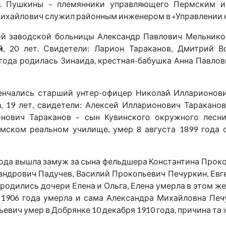
. Пушкины – племянники управляющего Пермским им
н Михайлович служил районным инженером в «Управлении
ой заводской больницы Александр Павлович Мельников
й
, 20 лет. Свидетели: Ларион Тараканов, Дмитрий В
года родилась Зинаида, крестная-бабушка Анна Павлов
венчались старший унтер-офицер Николай Илларионович
а
, 19 лет, свидетели: Алексей Илларионович Таракано
нович Тараканов – сын Кувинского окружного лесни
рмском реальном училище, умер 8 августа 1899 года о
года вышла замуж за сына фельдшера Константина Проко
сандрович Падучев, Василий Прокопьевич Печуркин, Евг
 родились дочери Елена и Ольга, Елена умерла в этом же 
 1906 года умерла и сама Александра Михайловна Печу
евич умер в Добрянке 10 декабря 1910 года, причина та ж