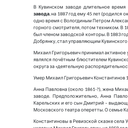
В Кувинском заводе длительное время
завода
, на 1887 год ему 45 лет (родился 
одно время с Вологдиным Петром Алексан
горного смотрителя, потом техником. В 1
был членом заводской конторы. В 1883 год
Добрянку, стал управляющим Кувинского з
Михаил Григорьевич принимал активное уч
являлся почётным блюстителем Кувинско
округа за «деятельную распорядительнос
Умер Михаил Григорьевич Константинов 19 с
Анна Павловна (около 1861-?), жена Мих
заводе. Предположительно, Анна Павл
Карельских и его сын Дмитрий – выдающ
Московского театра оперетты. О семье К
Константиновы в Ревизской сказке села 
указан и Михаил Григорьевич, на 1858 год 