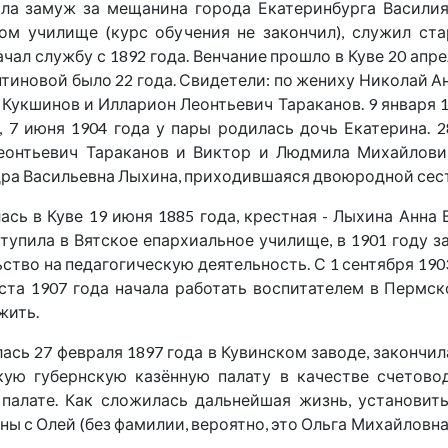
шла замуж за мещанина города Екатеринбурга Василия
ом училище (курс обучения не закончил), служил с
ал службу с 1892 года. Венчание прошло в Куве 20 апр
антиновой было 22 года. Свидетели: по жениху Николай 
Кукшинов и Илларион Леонтьевич Тараканов. 9 января 1
, 7 июня 1904 года у пары родилась дочь Екатерина. 2
еонтьевич Тараканов и Виктор и Людмила Михайлович
дра Васильевна Лыхина, приходившаяся двоюродной се
ась в Куве 19 июня 1885 года, крестная - Лыхина Анна
тупила в Вятское епархиальное училище, в 1901 году за
тво на педагогическую деятельность. С 1 сентября 190
уста 1907 года начала работать воспитателем в Перм
жить.
лась 27 февраля 1897 года в Кувинском заводе, закончи
ую губернскую казённую палату в качестве счетовод
алате. Как сложилась дальнейшая жизнь, установить 
ы с Олей (без фамилии, вероятно, это Ольга Михайловна 