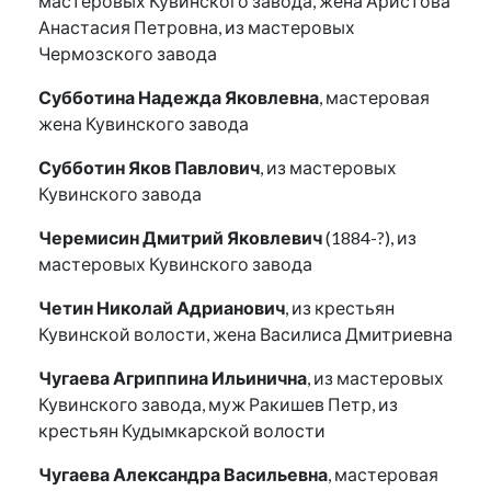
мастеровых Кувинского завода, жена Аристова
Анастасия Петровна, из мастеровых
Чермозского завода
Субботина Надежда Яковлевна
, мастеровая
жена Кувинского завода
Субботин Яков Павлович
, из мастеровых
Кувинского завода
Черемисин Дмитрий Яковлевич
(1884-?), из
мастеровых Кувинского завода
Четин Николай Адрианович
, из крестьян
Кувинской волости, жена Василиса Дмитриевна
Чугаева Агриппина Ильинична
, из мастеровых
Кувинского завода, муж Ракишев Петр, из
крестьян Кудымкарской волости
Чугаева Александра Васильевна
, мастеровая