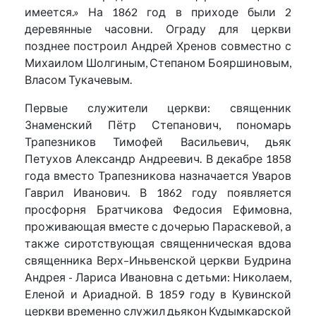
имеется.» На 1862 год в приходе были 2
деревянные часовни. Ограду для церкви
позднее построил Андрей Хренов совместно с
Михаилом Шолгиным, Степаном Бояршиновым,
Власом Тукачевым.
Первые служители церкви: священник
Знаменский Пётр Степанович, пономарь
Трапезников Тимофей Васильевич, дьяк
Петухов Александр Андреевич. В декабре 1858
года вместо Трапезникова назначается Уваров
Гаврил Иванович. В 1862 году появляется
просфорня Братчикова Федосия Ефимовна,
проживающая вместе с дочерью Параскевой, а
также сиротствующая священническая вдова
священника Верх–Иньвенской церкви Будрина
Андрея - Лариса Ивановна с детьми: Николаем,
Еленой и Ариадной. В 1859 году в Кувинской
церкви временно служил дьякон Кудымкарской