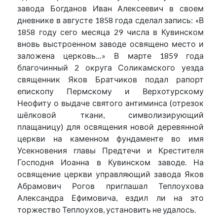
завода Богданов Иван Алексеевич в своем
дневнике в августе 1858 года сделал запись: «В
1858 году сего месяца 29 числа в Кувинском
вновь выстроенном заводе освящено место и
заложена церковь…» В марте 1859 года
благочинный 2 округа Соликамского уезда
священник Яков Братчиков подал рапорт
епископу Пермскому и Верхотурскому
Неофиту о выдаче святого антиминса (отрезок
шёлковой ткани, символизирующий
плащаницу) для освящения новой деревянной
церкви на каменном фундаменте во имя
Усекновения главы Предтечи и Крестителя
Господня Иоанна в Кувинском заводе. На
освящение церкви управляющий завода Яков
Абрамович Рогов приглашал Теплоухова
Александра Ефимовича, ездил ли на это
торжество Теплоухов, установить не удалось.