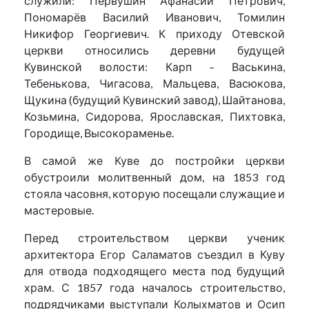
служили: Первушин Афанасий Петрович,
Пономарёв Василий Иванович, Томилин
Никифор Георгиевич. К приходу Отевской
церкви относились деревни будущей
Кувинской волости: Карп – Васькина,
Тебенькова, Чигасова, Мальцева, Васюкова,
Щукина (будущий Кувинский завод), Шайтанова,
Козьмина, Сидорова, Ярославская, Пихтовка,
Городище, Высокораменье.
В самой же Куве до постройки церкви
обустроили молитвенный дом, на 1853 год
стояла часовня, которую посещали служащие и
мастеровые.
Перед строительством церкви ученик
архитектора Егор Саламатов съездил в Куву
для отвода подходящего места под будущий
храм. С 1857 года началось строительство,
подрядчиками выступали Колыхматов и Осип