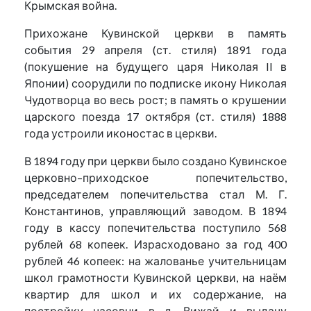
Крымская война.
Прихожане Кувинской церкви в память
события 29 апреля (ст. стиля) 1891 года
(покушение на будущего царя Николая II в
Японии) соорудили по подписке икону Николая
Чудотворца во весь рост; в память о крушении
царского поезда 17 октября (ст. стиля) 1888
года устроили иконостас в церкви.
В 1894 году при церкви было создано Кувинское
церковно–приходское попечительство,
председателем попечительства стал М. Г.
Константинов, управляющий заводом. В 1894
году в кассу попечительства поступило 568
рублей 68 копеек. Израсходовано за год 400
рублей 46 копеек: на жалованье учительницам
школ грамотности Кувинской церкви, на наём
квартир для школ и их содержание, на
постройку часовни в д. Вижай и выдачу