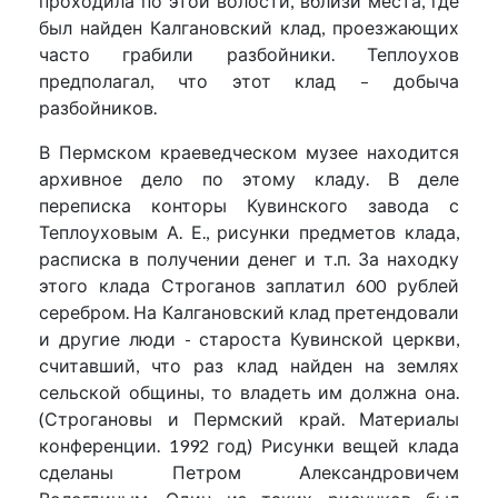
проходила по этой волости, вблизи места, где
был найден Калгановский клад, проезжающих
часто грабили разбойники. Теплоухов
предполагал, что этот клад – добыча
разбойников.
В Пермском краеведческом музее находится
архивное дело по этому кладу. В деле
переписка конторы Кувинского завода с
Теплоуховым А. Е., рисунки предметов клада,
расписка в получении денег и т.п. За находку
этого клада Строганов заплатил 600 рублей
серебром. На Калгановский клад претендовали
и другие люди - староста Кувинской церкви,
считавший, что раз клад найден на землях
сельской общины, то владеть им должна она.
(Строгановы и Пермский край. Материалы
конференции. 1992 год) Рисунки вещей клада
сделаны Петром Александровичем