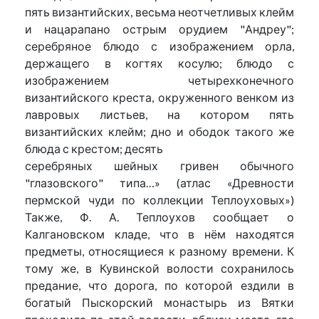
пять византийских, весьма неотчетливых клейм
и нацарапано острым орудием "Андреу";
серебряное блюдо с изображением орла,
держащего в когтях косулю; блюдо с
изображением четырехконечного
византийского креста, окруженного венком из
лавровых листьев, на котором пять
византийских клейм; дно и ободок такого же
блюда с крестом; десять
серебряных шейных гривен обычного
"глазовского" типа…» (атлас «Древности
пермской чуди по коллекции Теплоуховых»)
Также, Ф. А. Теплоухов сообщает о
Калгановском кладе, что в нём находятся
предметы, относящиеся к разному времени. К
тому же, в Кувинской волости сохранилось
предание, что дорога, по которой ездили в
богатый Пыскорский монастырь из Вятки