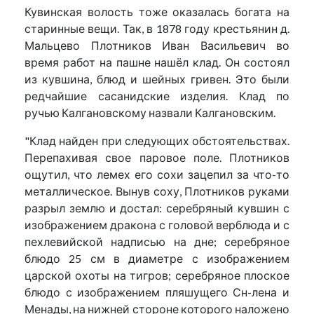
Кувинская волость тоже оказалась богата на
старинные вещи. Так, в 1878 году крестьянин д.
Мальцево Плотников Иван Васильевич во
время работ на пашне нашёл клад. Он состоял
из кувшина, блюд и шейных гривен. Это были
редчайшие сасанидские изделия. Клад по
ручью Калгановскому назвали Калгановским.
"Клад найден при следующих обстоятельствах.
Перепахивая свое паровое поле. Плотников
ощутил, что лемех его сохи зацепил за что-то
металлическое. Вынув соху, Плотников руками
разрыл землю и достал: серебряный кувшин с
изображением дракона с головой верблюда и с
пехлевийской надписью на дне; серебряное
блюдо 25 см в диаметре с изображением
царской охоты на тигров; серебряное плоское
блюдо с изображением пляшущего Сн-лена и
Менады, на нижней стороне которого наложено